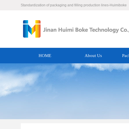
Standardization of packaging and filling production lines-Huimiboke
HOME
About Us
Pac