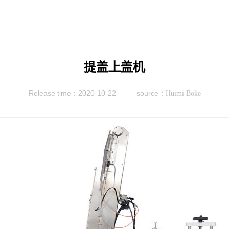
提盖上盖机
Release time：2020-10-22
source：
Huimi Boke