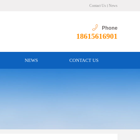
Contact Us
News
Phone
18615616901
NEWS
CONTACT US